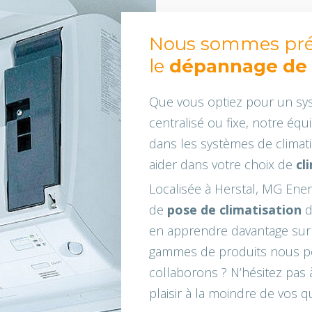
Nous sommes prés
le
dépannage de 
Que vous optiez pour un syst
centralisé ou fixe, notre équ
dans les systèmes de climati
aider dans votre choix de
cl
Localisée à Herstal, MG Ener
de
pose de climatisation
d
en apprendre davantage sur c
gammes de produits nous p
collaborons ? N’hésitez pas
plaisir à la moindre de vos q