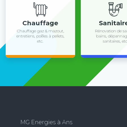
Chauffage
Sanitair
Chauffage gaz & mazout,
Rénovation de sal
entretiens, poêles à pellets,
bains, dépannag
etc.
sanitaires, etc
MG Energies à Ans