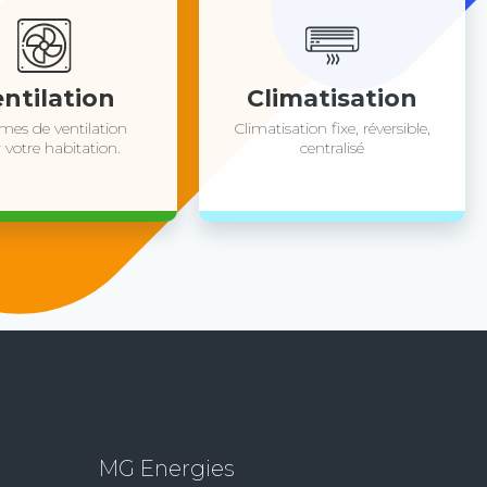
ntilation
Climatisation
mes de ventilation
Climatisation fixe, réversible,
 votre habitation.
centralisé
MG Energies