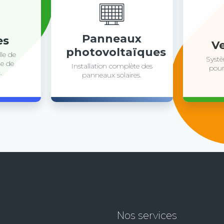
Panneaux
es
Ve
photovoltaïques
le de
Systè
e de
Installation complète des
pour
.
panneaux solaires.
Nos services